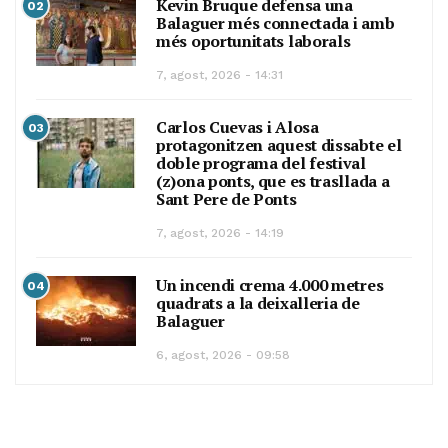
Kevin Bruque defensa una
02
Balaguer més connectada i amb
més oportunitats laborals
7, agost, 2026 - 14:31
Carlos Cuevas i Alosa
03
protagonitzen aquest dissabte el
doble programa del festival
(z)ona ponts, que es trasllada a
Sant Pere de Ponts
7, agost, 2026 - 14:19
Un incendi crema 4.000 metres
04
quadrats a la deixalleria de
Balaguer
6, agost, 2026 - 09:58