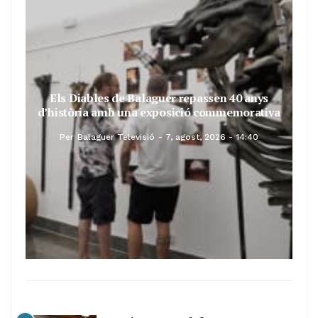
Els Diables de Balaguer repassen 40 anys
d’història amb una exposició commemorativa
Per
Balaguer Televisió
7, agost, 2026 - 14:40