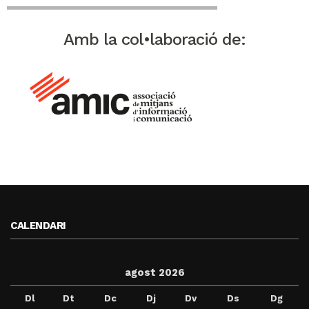
Amb la col•laboració de:
CALENDARI
agost 2026
Dl
Dt
Dc
Dj
Dv
Ds
Dg