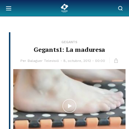
GEGANTS
Gegants1: La maduresa
Per
Balaguer Televisió
8, octubre, 2012 - 00:00