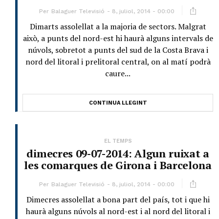
Per
Balaguer Televisió
8, juliol, 2014 - 00:00
Dimarts assolellat a la majoria de sectors. Malgrat
això, a punts del nord-est hi haurà alguns intervals de
núvols, sobretot a punts del sud de la Costa Brava i
nord del litoral i prelitoral central, on al matí podrà
caure...
CONTINUA LLEGINT
EL TEMPS
dimecres 09-07-2014: Algun ruixat a
les comarques de Girona i Barcelona
Per
Balaguer Televisió
8, juliol, 2014 - 00:00
Dimecres assolellat a bona part del país, tot i que hi
haurà alguns núvols al nord-est i al nord del litoral i