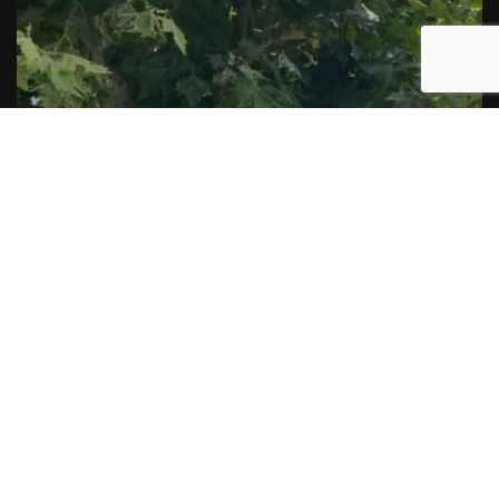
s
e
Del foc i de les brases
Per
Rafel Molina
30, juliol, 2026 - 11:55