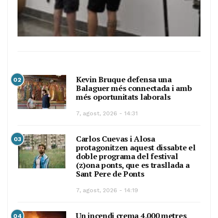
Kevin Bruque defensa una
02
Balaguer més connectada i amb
més oportunitats laborals
7, agost, 2026 - 14:31
Carlos Cuevas i Alosa
03
protagonitzen aquest dissabte el
doble programa del festival
(z)ona ponts, que es trasllada a
Sant Pere de Ponts
7, agost, 2026 - 14:19
Un incendi crema 4.000 metres
04