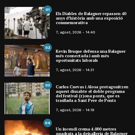
01
Els Diables de Balaguer repassen 40
anys d’història amb una exposició
commemorativa
7, agost, 2026 - 14:40
02
Kevin Bruque defensa una Balaguer
més connectada i amb més
oportunitats laborals
7, agost, 2026 - 14:31
03
Carlos Cuevas i Alosa protagonitzen
aquest dissabte el doble programa
del festival (z)ona ponts, que es
trasllada a Sant Pere de Ponts
7, agost, 2026 - 14:19
04
Un incendi crema 4.000 metres
quadrats a la deixalleria de Balaguer