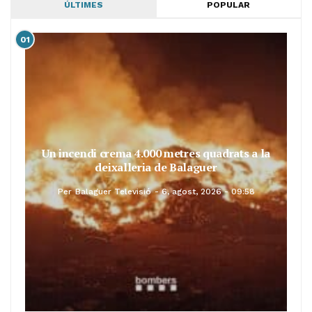
ÚLTIMES
POPULAR
01
Un incendi crema 4.000 metres quadrats a la
deixalleria de Balaguer
Per
Balaguer Televisió
6, agost, 2026 - 09:58