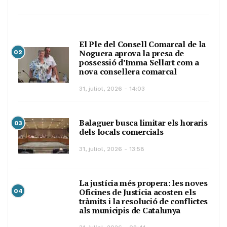
El Ple del Consell Comarcal de la
Noguera aprova la presa de
02
possessió d’Imma Sellart com a
nova consellera comarcal
31, juliol, 2026 - 14:03
Balaguer busca limitar els horaris
03
dels locals comercials
31, juliol, 2026 - 13:58
La justícia més propera: les noves
Oficines de Justícia acosten els
04
tràmits i la resolució de conflictes
als municipis de Catalunya