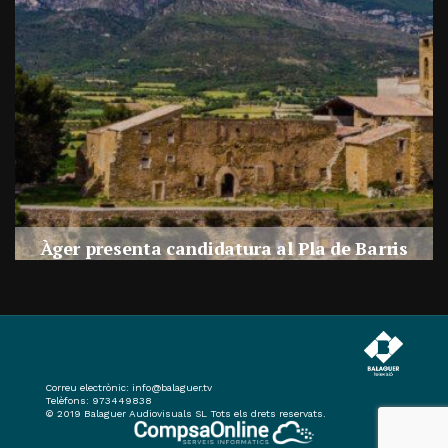
a
Àger presenta candidatura al Pla de Barris
s
Per
Balaguer Televisió
27, juliol, 2026 - 09:42
Correu electrònic:
info@balaguer.tv
Telèfons: 973449838
© 2019 Balaguer Audiovisuals SL Tots els drets reservats.