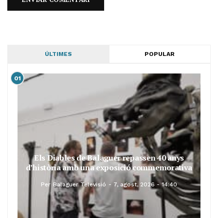
ÚLTIMES
POPULAR
01
Els Diables de Balaguer repassen 40 anys
d’història amb una exposició commemorativa
Per
Balaguer Televisió
7, agost, 2026 - 14:40