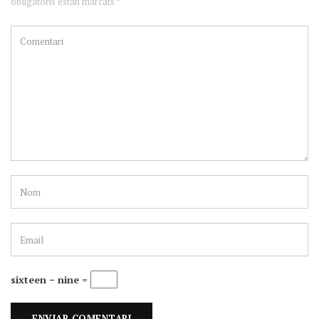
obligatoris estan marcats *
sixteen − nine =