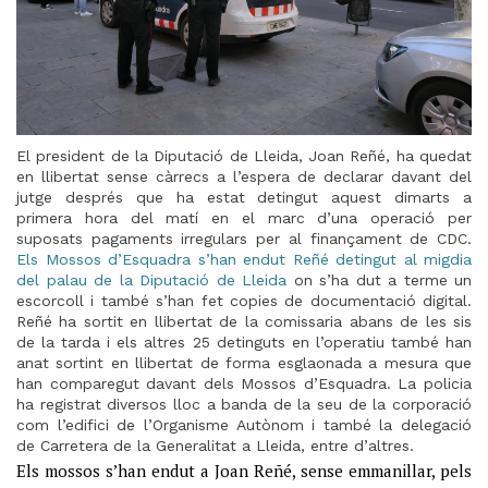
El president de la Diputació de Lleida, Joan Reñé, ha quedat
en llibertat sense càrrecs a l’espera de declarar davant del
jutge després que ha estat detingut aquest dimarts a
primera hora del matí en el marc d’una operació per
suposats pagaments irregulars per al finançament de CDC.
Els Mossos d’Esquadra s’han endut Reñé detingut al migdia
del palau de la Diputació de Lleida
on s’ha dut a terme un
escorcoll i també s’han fet copies de documentació digital.
Reñé ha sortit en llibertat de la comissaria abans de les sis
de la tarda i els altres 25 detinguts en l’operatiu també han
anat sortint en llibertat de forma esglaonada a mesura que
han comparegut davant dels Mossos d’Esquadra. La policia
ha registrat diversos lloc a banda de la seu de la corporació
com l’edifici de l’Organisme Autònom i també la delegació
de Carretera de la Generalitat a Lleida, entre d’altres.
Els mossos s’han endut a Joan Reñé, sense emmanillar, pels