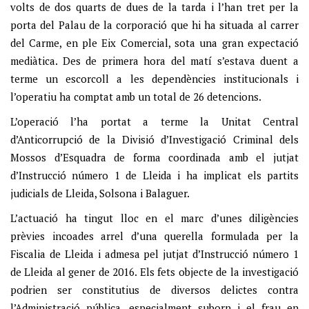
volts de dos quarts de dues de la tarda i l’han tret per la
porta del Palau de la corporació que hi ha situada al carrer
del Carme, en ple Eix Comercial, sota una gran expectació
mediàtica. Des de primera hora del matí s’estava duent a
terme un escorcoll a les dependències institucionals i
l’operatiu ha comptat amb un total de 26 detencions.
L’operació l’ha portat a terme la Unitat Central
d’Anticorrupció de la Divisió d’Investigació Criminal dels
Mossos d’Esquadra de forma coordinada amb el jutjat
d’Instrucció número 1 de Lleida i ha implicat els partits
judicials de Lleida, Solsona i Balaguer.
L’actuació ha tingut lloc en el marc d’unes diligències
prèvies incoades arrel d’una querella formulada per la
Fiscalia de Lleida i admesa pel jutjat d’Instrucció número 1
de Lleida al gener de 2016. Els fets objecte de la investigació
podrien ser constitutius de diversos delictes contra
l’Administració pública, especialment suborn i el frau en