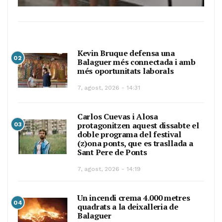
Kevin Bruque defensa una
02
Balaguer més connectada i amb
més oportunitats laborals
7, agost, 2026 - 14:31
Carlos Cuevas i Alosa
protagonitzen aquest dissabte el
03
doble programa del festival
(z)ona ponts, que es trasllada a
Sant Pere de Ponts
7, agost, 2026 - 14:19
Un incendi crema 4.000 metres
04
quadrats a la deixalleria de
Balaguer