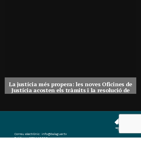
La justícia més propera: les noves Oficines de
Justícia acosten els tràmits i la resolució de
conflictes als municipis de Catalunya
Per
Balaguer Televisió
31, juliol, 2026 - 08:41
Correu electrònic:
info@balaguer.tv
Telèfons: 973449838