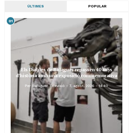
ÚLTIMES
POPULAR
01
Els Diables de Balaguer repassen 40 anys
d’història amb una exposició commemorativa
Per
Balaguer Televisió
7, agost, 2026 - 14:40