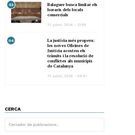
Balaguer busca limitar els
03
horaris dels locals
comercials
31, juliol, 2026 - 13:58
La justícia més propera:
04
les noves Oficines de
Justícia acosten els
tràmits i la resolució de
conflictes als municipis
de Catalunya
31, juliol, 2026 - 08:41
CERCA