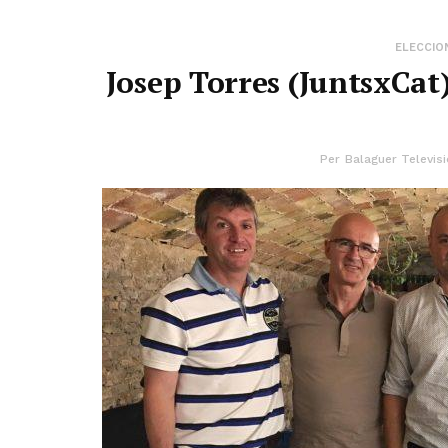
ELECCION
Josep Torres (JuntsxCat
Per
Balaguer Televisi