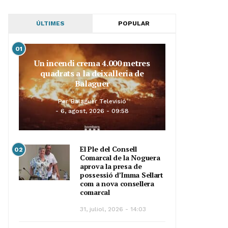
ÚLTIMES
POPULAR
01
Un incendi crema 4.000 metres
quadrats a la deixalleria de
Balaguer
Per
Balaguer Televisió
6, agost, 2026 - 09:58
El Ple del Consell
02
Comarcal de la Noguera
aprova la presa de
possessió d’Imma Sellart
com a nova consellera
comarcal
31, juliol, 2026 - 14:03