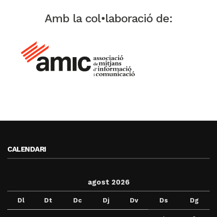
Amb la col•laboració de:
CALENDARI
agost 2026
Dl
Dt
Dc
Dj
Dv
Ds
Dg