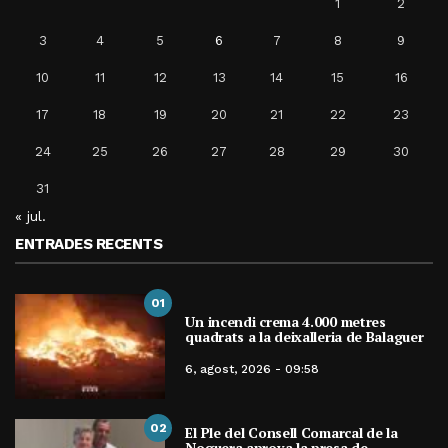
1
2
3
4
5
6
7
8
9
10
11
12
13
14
15
16
17
18
19
20
21
22
23
24
25
26
27
28
29
30
31
« jul.
ENTRADES RECENTS
01
Un incendi crema 4.000 metres
quadrats a la deixalleria de Balaguer
6, agost, 2026 - 09:58
02
El Ple del Consell Comarcal de la
Noguera aprova la presa de