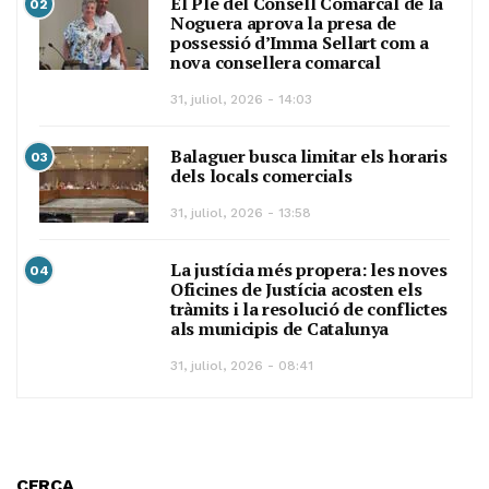
El Ple del Consell Comarcal de la
02
Noguera aprova la presa de
possessió d’Imma Sellart com a
nova consellera comarcal
31, juliol, 2026 - 14:03
Balaguer busca limitar els horaris
03
dels locals comercials
31, juliol, 2026 - 13:58
La justícia més propera: les noves
04
Oficines de Justícia acosten els
tràmits i la resolució de conflictes
als municipis de Catalunya
31, juliol, 2026 - 08:41
CERCA