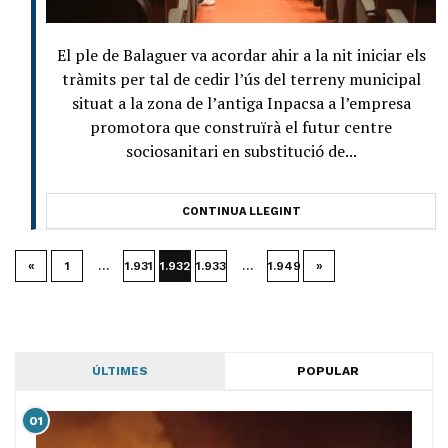
El ple de Balaguer va acordar ahir a la nit iniciar els
tràmits per tal de cedir l’ús del terreny municipal
situat a la zona de l’antiga Inpacsa a l’empresa
promotora que construïrà el futur centre
sociosanitari en substitució de...
CONTINUA LLEGINT
«
1
…
1.931
1.932
1.933
…
1.949
»
ÚLTIMES
POPULAR
01