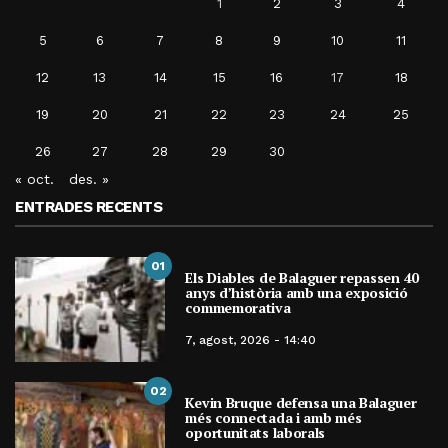
1
2
3
4
5
6
7
8
9
10
11
12
13
14
15
16
17
18
19
20
21
22
23
24
25
26
27
28
29
30
« oct.
des. »
ENTRADES RECENTS
01
Els Diables de Balaguer repassen 40
anys d’història amb una exposició
commemorativa
7, agost, 2026 - 14:40
02
Kevin Bruque defensa una Balaguer
més connectada i amb més
oportunitats laborals