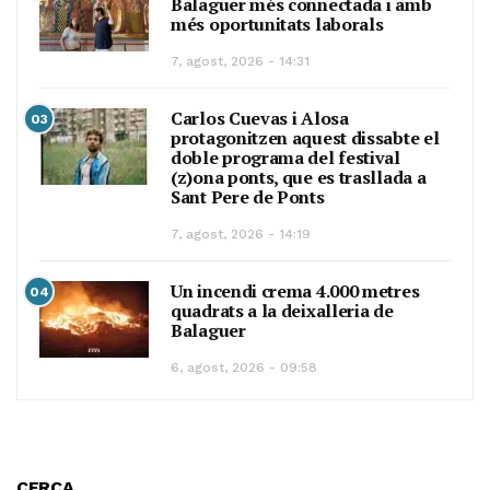
Balaguer més connectada i amb
més oportunitats laborals
7, agost, 2026 - 14:31
Carlos Cuevas i Alosa
03
protagonitzen aquest dissabte el
doble programa del festival
(z)ona ponts, que es trasllada a
Sant Pere de Ponts
7, agost, 2026 - 14:19
Un incendi crema 4.000 metres
04
quadrats a la deixalleria de
Balaguer
6, agost, 2026 - 09:58
CERCA